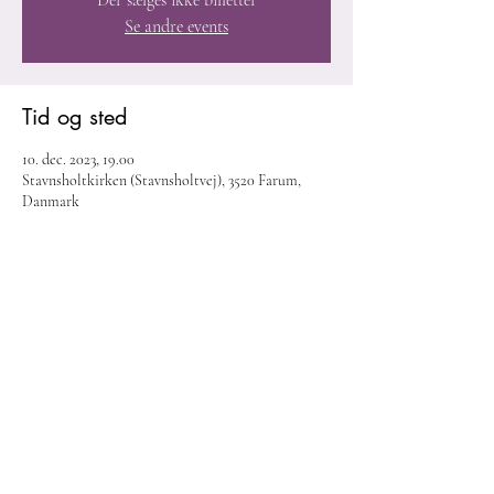
Der sælges ikke billetter
Se andre events
Tid og sted
10. dec. 2023, 19.00
Stavnsholtkirken (Stavnsholtvej), 3520 Farum,
Danmark
Del