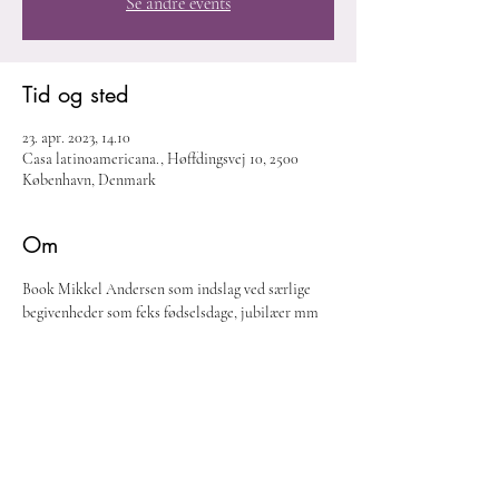
Se andre events
Tid og sted
23. apr. 2023, 14.10
Casa latinoamericana., Høffdingsvej 10, 2500
København, Denmark
Om
Book Mikkel Andersen som indslag ved særlige 
begivenheder som feks fødselsdage, jubilæer mm
Del