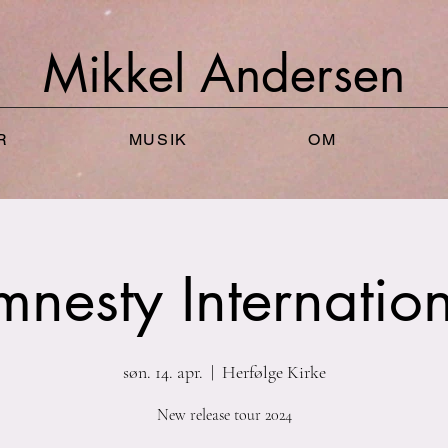
Mikkel
Andersen
R
MUSIK
OM
nesty Internatio
søn. 14. apr.
  |  
Herfølge Kirke
New release tour 2024