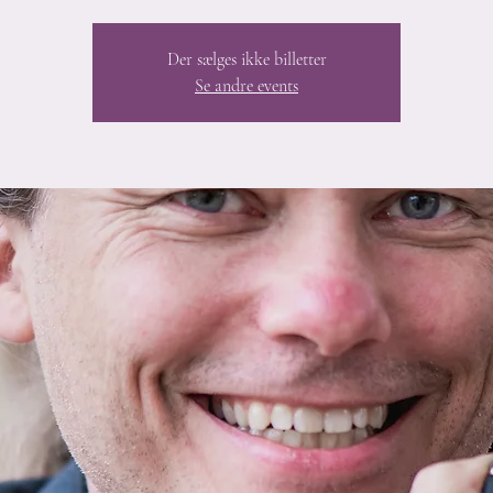
Der sælges ikke billetter
Se andre events