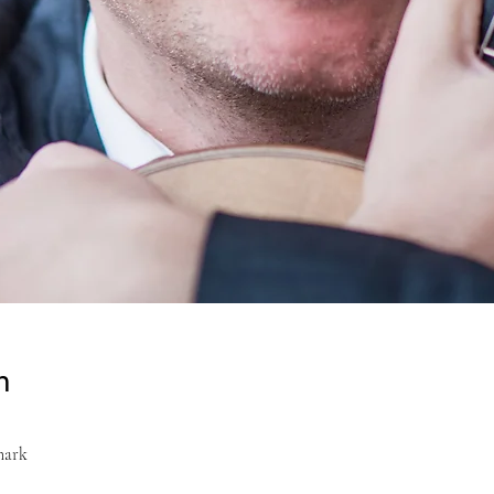
n
mark