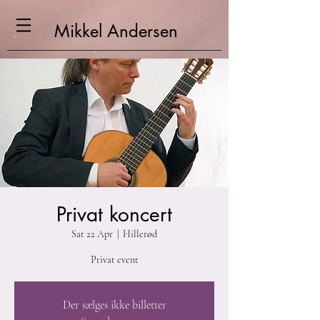
Mikkel
Andersen
Privat koncert
Sat 22 Apr
  |  
Hillerød
Privat event
Der sælges ikke billetter